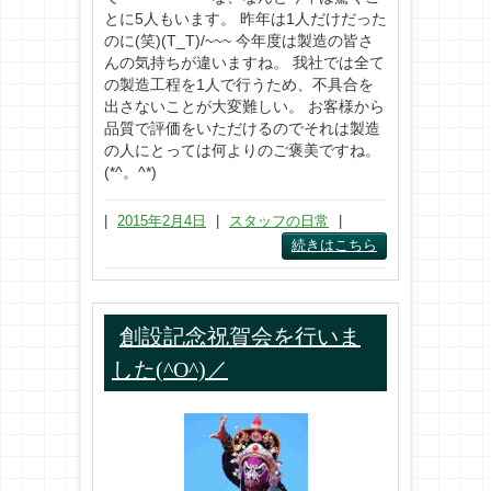
とに5人もいます。 昨年は1人だけだった
のに(笑)(T_T)/~~~ 今年度は製造の皆さ
んの気持ちが違いますね。 我社では全て
の製造工程を1人で行うため、不具合を
出さないことが大変難しい。 お客様から
品質で評価をいただけるのでそれは製造
の人にとっては何よりのご褒美ですね。
(*^。^*)
|
2015年2月4日
|
スタッフの日常
|
続きはこちら
創設記念祝賀会を行いま
した(^O^)／