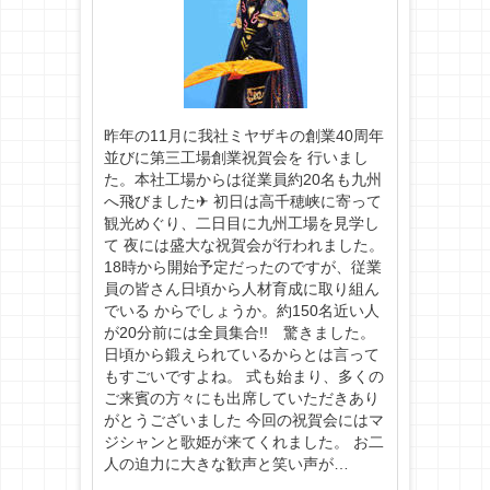
昨年の11月に我社ミヤザキの創業40周年
並びに第三工場創業祝賀会を 行いまし
た。本社工場からは従業員約20名も九州
へ飛びました✈ 初日は高千穂峡に寄って
観光めぐり、二日目に九州工場を見学し
て 夜には盛大な祝賀会が行われました。
18時から開始予定だったのですが、従業
員の皆さん日頃から人材育成に取り組ん
でいる からでしょうか。約150名近い人
が20分前には全員集合!! 驚きました。
日頃から鍛えられているからとは言って
もすごいですよね。 式も始まり、多くの
ご来賓の方々にも出席していただきあり
がとうございました 今回の祝賀会にはマ
ジシャンと歌姫が来てくれました。 お二
人の迫力に大きな歓声と笑い声が…