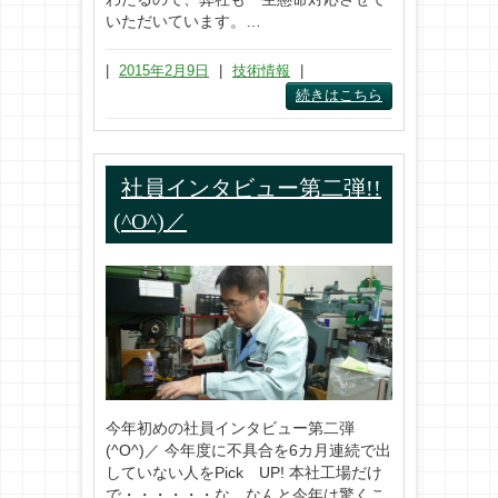
いただいています。…
|
2015年2月9日
|
技術情報
|
続きはこちら
社員インタビュー第二弾!!
(^O^)／
今年初めの社員インタビュー第二弾
(^O^)／ 今年度に不具合を6カ月連続で出
していない人をPick UP! 本社工場だけ
で・・・・・・な、なんと今年は驚くこ