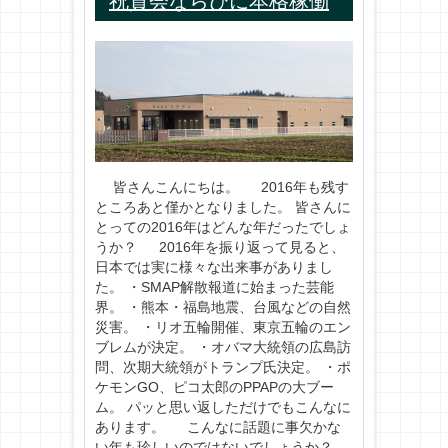
祝賀会ならびに本格稼働
皆さんこんにちは。 2016年も残す
ところあと僅かとなりました。 皆さんに
とっての2016年はどんな年だったでしょ
うか？ 2016年を振り返って見ると、
日本では実に様々な出来事がありまし
た。 ・SMAP解散報道に始まった芸能
界。 ・熊本・福島地震、台風などの自然
災害。 ・リオ五輪開催、東京五輪のエン
ブレムが決定。 ・オバマ大統領の広島訪
問、次期大統領がトランプ氏決定。 ・ポ
ケモンGO、ピコ太郎のPPAPの大ブー
ム。 パッと思い返しただけでもこんなに
あります。 こんなに話題に事欠かな
い年も珍しいのではないでしょうか？