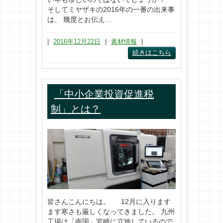
そしてミヤザキの2016年の一番の出来事
は、 幾度とお伝え…
|
2016年12月22日
|
素材情報
|
続きはこちら
「中小企業投資促進税
制」とは？
皆さんこんにちは。 12月に入ります
ます寒さも厳しくなってきました。 九州
工場は「南国」宮崎に立地しているので