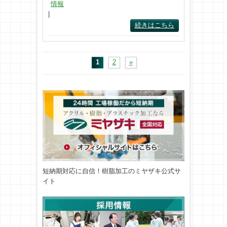
情報
|
続きはこちら
1
2
»
短納期対応に自信！樹脂加工のミヤザキ公式サ
イト