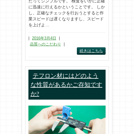
たってシンプルです。 検査をいかに正確
に迅速に行えるかということです。 しか
し、正確なチェックを行おうとすると作
業スピードは遅くなりますし、スピード
を上げよ…
|
2016年3月4日
|
品質へのこだわり
|
続きはこちら
テフロン材にはどのよう
な性質があるかご存知です
か?