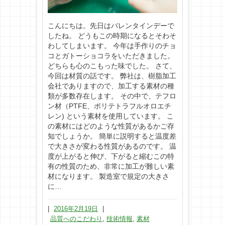
こんにちは。先日はバレンタインデーで
したね。 どうもこの時期になるとそわそ
わしてしまいます。 今年は手作りのチョ
コとガトーショコラをいただきました。
どちらも心のこもった味でした。 さて、
今回は材質の話です。 弊社は、樹脂加工
会社でありますので、加工する素材の種
類が多数存在します。 その中で、テフロ
ン材（PTFE、ポリテトラフルオロエチ
レン) という素材を使用しています。 こ
の素材にはどのような性質があるかご存
知でしょうか。 簡単に説明すると温度差
で大きさが変わる性質があるのです。 温
度が上がると伸び、下がると縮むこの特
有の性質のため、非常に加工が難しい素
材になります。 製造室で規定の大きさ
に…
|
2016年2月19日
|
品質へのこだわり
,
技術情報
,
素材