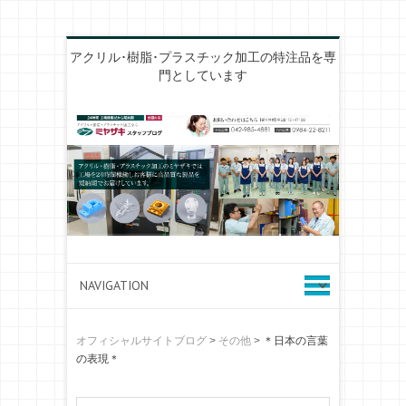
アクリル･樹脂･プラスチック加工の特注品を専
門としています
オフィシャルサイトブログ
>
その他
>
＊日本の言葉
の表現＊