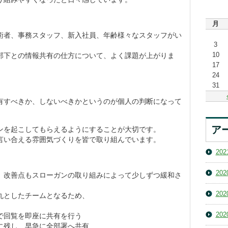
月
術者、事務スタッフ、新入社員、年齢様々なスタッフがい
3
10
部下との情報共有の仕方について、よく課題が上がりま
17
24
31
有すべきか、しないべきかというのが個人の判断になって
ア
ンを起こしてもらえるようにすることが大切です。
言い合える雰囲気づくりを皆で取り組んでいます。
20
20
、改善点もスローガンの取り組みによって少しずつ緩和さ
20
丸としたチームとなるため、
20
で回覧を即座に共有を行う
に残し、早急に全部署へ共有