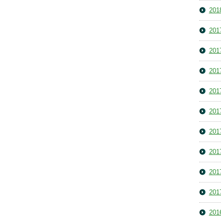
20
20
20
20
20
20
20
20
20
20
20