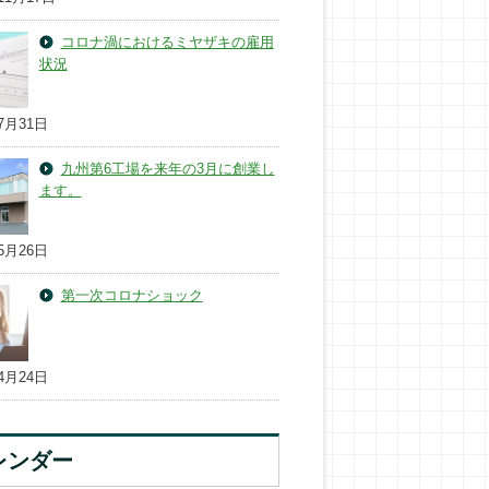
コロナ渦におけるミヤザキの雇用
状況
7月31日
九州第6工場を来年の3月に創業し
ます。
5月26日
第一次コロナショック
4月24日
レンダー