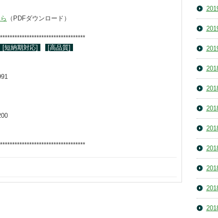
20
ちら
（PDFダウンロード）
20
***********************************
[短納期対応]
[高品質]
20
20
991
20
20
200
20
***********************************
20
20
20
20